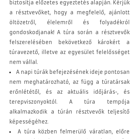
biztosítja előzetes egyeztetés alapján. Kérjük
a résztvevőket, hogy a megfelelő, ajánlott
öltözetről, élelemről és folyadékról
gondoskodjanak! A túra során a résztvevők
felszerelésében bekövetkező károkért a
túravezető, illetve az egyesület felelősséget
nem vállal.
A napi túrák befejezésének ideje pontosan
nem meghatározható, az függ a túratársak
erőnlététől, és az aktuális időjárás-, és
terepviszonyoktól. A túra tempója
alkalmazkodik a túrán résztvevők teljesítő
képességéhez.
A túra közben felmerülő váratlan, előre