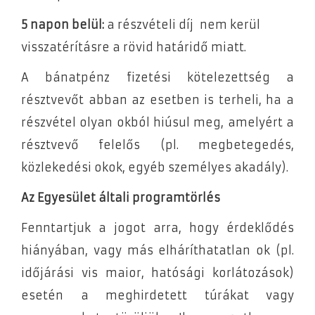
5 napon belül:
a részvételi díj nem kerül
visszatérításre a rövid határidő miatt.
A bánatpénz fizetési kötelezettség a
résztvevőt abban az esetben is terheli, ha a
részvétel olyan okból hiúsul meg, amelyért a
résztvevő felelős (pl. megbetegedés,
közlekedési okok, egyéb személyes akadály).
Az Egyesület általi programtörlés
Fenntartjuk a jogot arra, hogy érdeklődés
hiányában, vagy más elháríthatatlan ok (pl.
időjárási vis maior, hatósági korlátozások)
esetén a meghirdetett túrákat vagy