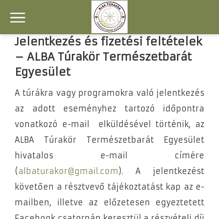
Jelentkezés és fizetési feltételek
– ALBA Túrakör Természetbarát
Egyesület
A túrákra vagy programokra való jelentkezés
az adott eseményhez tartozó időpontra
vonatkozó e-mail elküldésével történik, az
ALBA Túrakör Természetbarát Egyesület
hivatalos e-mail címére
(
albaturakor
@
gmail.com
). A jelentkezést
követően a résztvevő tájékoztatást kap az e-
mailben, illetve az előzetesen egyeztetett
Facebook csatornán keresztül a részvételi díj