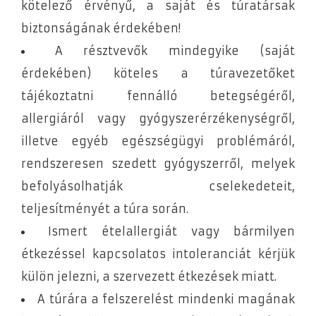
kötelező érvényű, a saját és túratársak
biztonságának érdekében!
A résztvevők mindegyike (saját
érdekében) köteles a túravezetőket
tájékoztatni fennálló betegségéről,
allergiáról vagy gyógyszerérzékenységről,
illetve egyéb egészségügyi problémáról,
rendszeresen szedett gyógyszerről, melyek
befolyásolhatják cselekedeteit,
teljesítményét a túra során.
Ismert ételallergiát vagy bármilyen
étkezéssel kapcsolatos intoleranciát kérjük
külön jelezni, a szervezett étkezések miatt.
A túrára a felszerelést mindenki magának