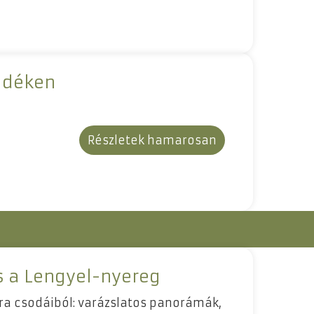
vidéken
Részletek hamarosan
s a Lengyel-nyereg
a csodáiból: varázslatos panorámák,