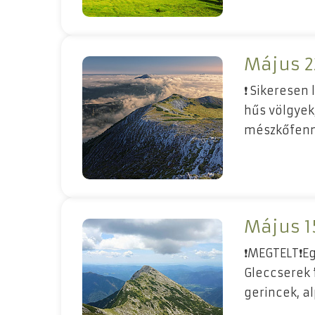
Május 2
❗ Sikeresen 
hűs völgye
mészkőfenn
Május 15
❗MEGTELT❗Egy
Gleccserek 
gerincek, al