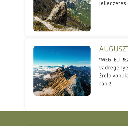
jellegzetes
AUGUSZT
❗MEGTELT ❗E
vadregényes
Žrela vonul
ránk!