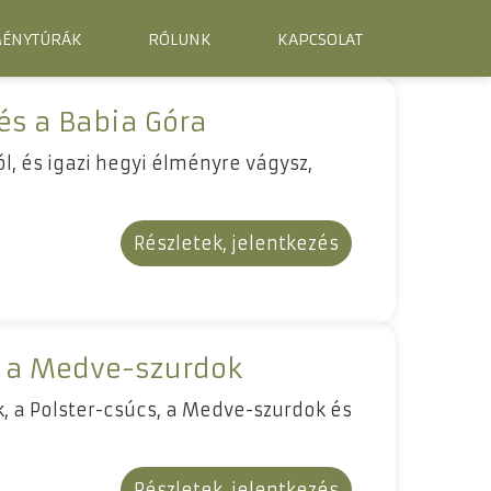
MÉNYTÚRÁK
RÓLUNK
KAPCSOLAT
és a Babia Góra
ól, és igazi hegyi élményre vágysz,
Részletek, jelentkezés
s a Medve-szurdok
k, a Polster-csúcs, a Medve-szurdok és
Részletek, jelentkezés