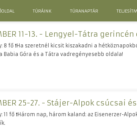
ŐOLDAL
TÚRÁINK
TÚRANAPTÁR
TELJESÍT
BER 11-13. - Lengyel-Tátra gerincén 
: 8 fő ❗Ha szeretnél kicsit kiszakadni a hétköznapokb
 a Babia Góra és a Tátra vadregényesebb oldala!
BER 25-27. - Stájer-Alpok csúcsai é
y: 11 fő ❗Három nap, három kaland: az Eisenerzer-Alpo
ík.