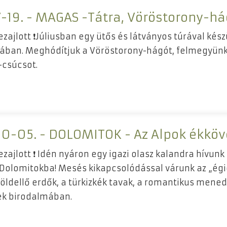
7-19. - MAGAS -Tátra, Vöröstorony-h
lezajlott ❗Júliusban egy ütős és látványos túrával ké
ában. Meghódítjuk a Vöröstorony-hágót, felmegyün
-csúcsot.
30-05. - DOLOMITOK - Az Alpok ékköv
ezajlott ❗ Idén nyáron egy igazi olasz kalandra hívunk
Dolomitokba! Mesés kikapcsolódással várunk az „égi
öldellő erdők, a türkizkék tavak, a romantikus menedé
ek birodalmában.