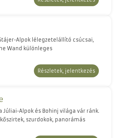
Stájer-Alpok lélegzetelállító csúcsai,
ohe Wand különleges
Részletek, jelentkezés
e
Júliai-Alpok és Bohinj világa vár ránk.
kőszirtek, szurdokok, panorámás