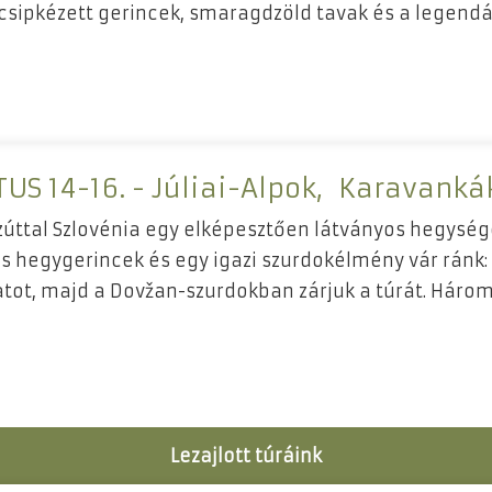
 csipkézett gerincek, smaragdzöld tavak és a legend
US 14-16. - Júliai-Alpok, Karavanká
zúttal Szlovénia egy elképesztően látványos hegység
 hegygerincek és egy igazi szurdokélmény vár ránk: f
atot, majd a Dovžan-szurdokban zárjuk a túrát. Három
Lezajlott túráink