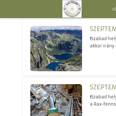
F
SZEPTEM
❗Szabad hely
akkor irány
SZEPTEM
❗Szabad hel
a Rax-fenns