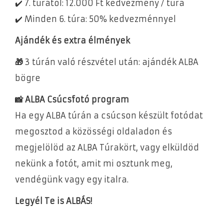
✔️ 7. túrától: 12.000 Ft kedvezmény / túra
✔️ Minden 6. túra: 50% kedvezménnyel
Ajándék és extra élmények
🎁
3 túrán való részvétel után: ajándék ALBA
bögre
📸 ALBA Csúcsfotó program
Ha egy ALBA túrán a csúcson készült fotódat
megosztod a közösségi oldaladon és
megjelölöd az ALBA Túrakört, vagy elküldöd
nekünk a fotót, amit mi osztunk meg,
vendégünk vagy egy italra.
Legyél Te is ALBÁS!