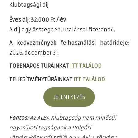
Klubtagsági díj
Éves díj: 32.000 Ft / év
A díj egy összegben, utalással fizetendő.
A kedvezmények felhasználási határideje:
2026. december 31.
TÖBBNAPOS TÚRÁINKAT
ITT TALÁLOD
TELJESÍTMÉNYTÚRÁINKAT
ITT TALÁLOD
JELENTKEZÉS
Fontos:
Az ALBA Klubtagság nem minősül
egyesületi tagságnak a Polgári
Törvénykönyvről szóló 2013. évi V. törvény