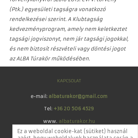
(Ptk.) egyesületi tagságra vonatkozó
rendelkezései szerint. A Klubtagság
kedvezményprogram, amely nem keletkeztet
tagsági jogviszonyt, nem jár tagsági jogokkal,
és nem biztosít részvételi vagy döntési jogot
az ALBA Túrakör működésében.
KAPCSOLAT
e-mail:
albaturakor
@
gmail.com
Tel:
+36 20 506 4529
www.
albaturakor.hu
Ez a weboldal cookie-kat (sütiket) használ