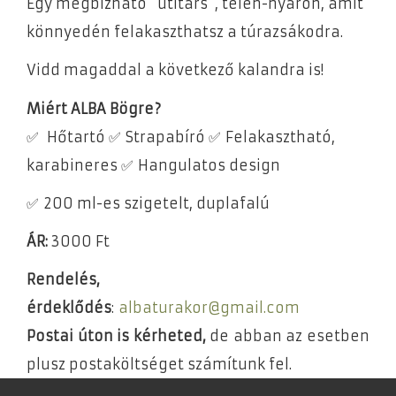
Egy megbízható "útitárs", télen-nyáron, amit
könnyedén felakaszthatsz a túrazsákodra.
Vidd magaddal a következő kalandra is!
Miért ALBA Bögre?
✅ Hőtartó ✅ Strapabíró ✅ Felakasztható,
karabineres ✅ Hangulatos design
✅ 200 ml-es szigetelt, duplafalú
ÁR:
3000 Ft
Rendelés,
érdeklődés
:
albaturakor
@
gmail.com
Postai úton is kérheted,
de abban az esetben
plusz postaköltséget számítunk fel.