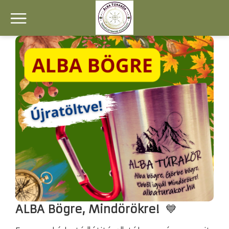
ALBA Bögre, Mindörökre!
💙