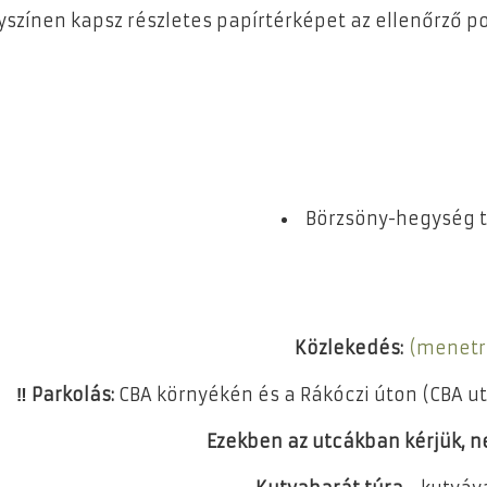
yszínen kapsz részletes papírtérképet az ellenőrző po
Börzsöny-hegység t
Közlekedés:
(menetr
‼️ Parkolás:
CBA környékén és a Rákóczi úton (CBA ut
Ezekben az utcákban kérjük, ne