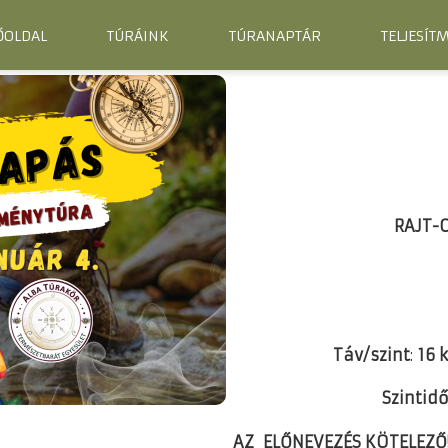
ŐOLDAL
TÚRÁINK
TÚRANAPTÁR
TELJESÍT
RAJT-C
Táv/szint
:
16 
Szintidő
AZ ELŐNEVEZÉS KÖTELEZŐ