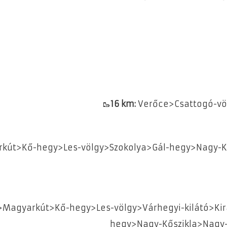
🥾
16 km:
Verőce>Csattogó-v
kút>Kő-hegy>Les-völgy>Szokolya>Gál-hegy>Nagy-K
agyarkút>Kő-hegy>Les-völgy>Várhegyi-kilátó>Királ
hegy>Nagy-Kőszikla>Nagy