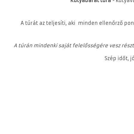
Kutyabarát túra
- kutyáv
A túrát az teljesíti, aki minden ellenőrző pon
A túrán mindenki saját felelősségére vesz rész
Szép időt, j