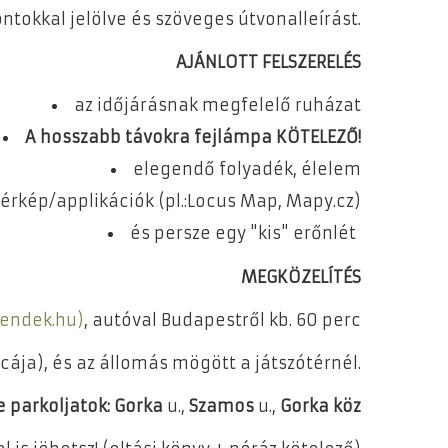
ntokkal jelölve és szöveges útvonalleírást.
AJÁNLOTT FELSZERELÉS
az időjárásnak megfelelő ruházat
A hosszabb távokra fejlámpa KÖTELEZŐ!
elegendő folyadék, élelem
érkép/applikációk (pl.:Locus Map, Mapy.cz)
és persze egy "kis" erőnlét
MEGKÖZELÍTÉS
endek.hu)
, autóval Budapestről kb. 60 perc
cája), és az állomás mögött a játszótérnél.
 parkoljatok:
Gorka
u.,
Szamos
u.,
Gorka köz