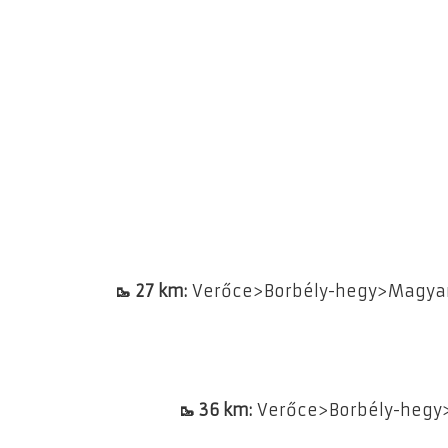
🥾 27 km:
Verőce>Borbély-hegy>Magyar
🥾 36 km:
Verőce>Borbély-hegy>M