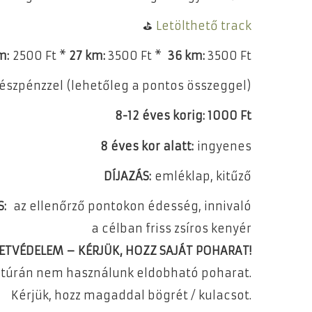
​⛳
Letölthető track
m:
2500 Ft *
27 km:
3500 Ft *
36 km:
3500 Ft
készpénzzel (lehetőleg a pontos összeggel)
8-12 éves korig: 1000 Ft
8 éves kor alatt:
ingyenes
DÍJAZÁS:
emléklap, kitűző
S:
az ellenőrző pontokon édesség, innivaló
a célban friss zsíros kenyér
TVÉDELEM – KÉRJÜK, HOZZ SAJÁT POHARAT!
 túrán nem használunk eldobható poharat.
Kérjük, hozz magaddal bögrét / kulacsot.