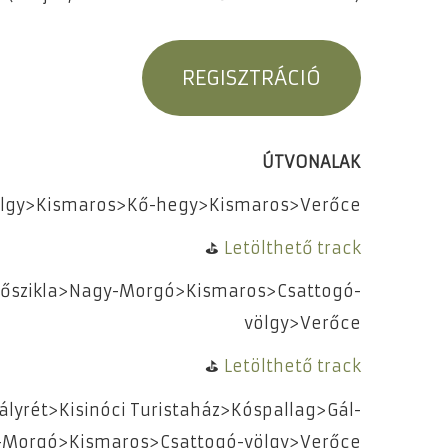
REGISZTRÁCIÓ
ÚTVONALAK
ölgy>Kismaros>Kő-hegy>Kismaros>Verőce
⛳
Letölthető track
őszikla>Nagy-Morgó>Kismaros>Csattogó-
völgy>Verőce
​⛳
Letölthető track
yrét>Kisinóci Turistaház>Kóspallag>Gál-
-Morgó>Kismaros>Csattogó-völgy>Verőce​