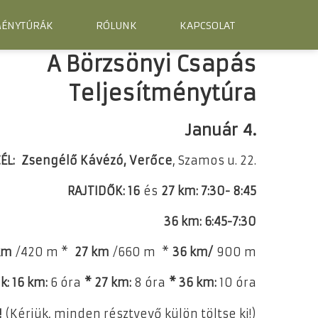
MÉNYTÚRÁK
RÓLUNK
KAPCSOLAT
A Börzsönyi Csapás
Teljesítménytúra
Január 4.​
ÉL: Zsengélő Kávézó, Verőce
, Szamos u. 22.
RAJTIDŐK: 16
és
27 km: 7:30- 8:45
36 km: 6:45-7:30
km
/420 m *
27 km
/660 m *
36 km/
900 m
k: 16 km:
6 óra
* 27 km:
8 óra
* 36 km:
10 óra
!
(Kérjük, minden résztvevő külön töltse ki!)