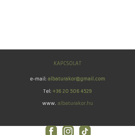
KAPCSOLAT
e-mail:
albaturakor
@
gmail.com
Tel:
+36 20 506 4529
www.
albaturakor.hu