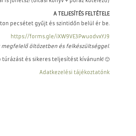
al is jöhetsz! (oltási könyv + póráz kötelező)
A TELJESÍTÉS FELTÉTELE
ton pecsétet gyűjt és szintidőn belül ér be.
https://forms.gle/iXW9VE3PwuodvxYJ9
t megfelelő öltözetben és felkészültséggel
.
ó túrázást és sikeres teljesítést kívánunk! 🙂
Adatkezelési tájékoztatónk