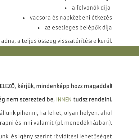
a felvonók díja
vacsora és napközbeni étkezés
az esetleges belépők díja
na, a teljes összeg visszatérítésre kerül.
TELEZŐ,
kérjük, mindenképp hozz magaddal!
g nem szerezted be,
INNEN
tudsz rendelni.
lunk pihenni, ha lehet, olyan helyen, ahol
rapni és inni valamit (pl. menedékházban).
unk, és igény szerint rövidítési lehetőséget