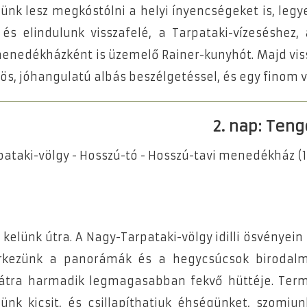
nk lesz megkóstólni a helyi ínyencségeket is, leg
és elindulunk visszafelé, a Tarpataki-vízeséshez, a
nedékházként is üzemelő Rainer-kunyhót. Majd vis
zös, jóhangulatú albás beszélgetéssel, és egy finom 
2. nap: Ten
pataki-völgy - Hosszú-tó - Hosszú-tavi menedékház (1
l kelünk útra. A Nagy-Tarpataki-völgy idilli ösvény
rkezünk a panorámák és a hegycsúcsok birodalmá
tra harmadik legmagasabban fekvő hüttéje. Ter
k kicsit, és csillapíthatjuk éhségünket, szomju