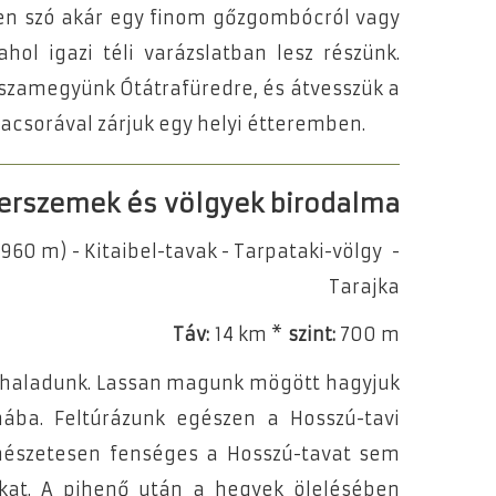
yen szó akár egy finom gőzgombócról vagy
hol igazi téli varázslatban lesz részünk.
szamegyünk Ótátrafüredre, és átvesszük a
vacsorával zárjuk egy helyi étteremben.
gerszemek és völgyek birodalma
960 m) - Kitaibel-tavak - Tarpataki-völgy -
Tarajka
Táv:
14 km *
szint:
700 m
ein haladunk. Lassan magunk mögött hagyjuk
ba. Feltúrázunk egészen a Hosszú-tavi
mészetesen fenséges a Hosszú-tavat sem
nkat. A pihenő után a hegyek ölelésében