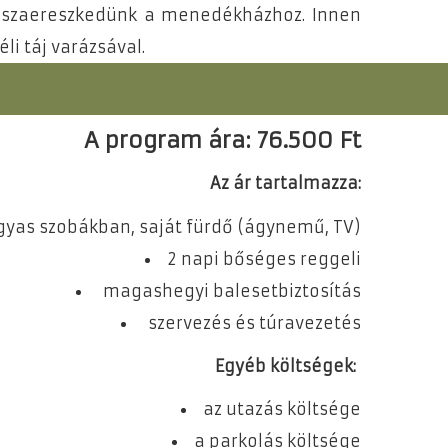
visszaereszkedünk a menedékházhoz. Innen
li táj varázsával.
A program ára:
76.500 Ft
Az ár tartalmazza:
 ágyas szobákban, saját fürdő (ágynemű, TV)
2 napi bőséges reggeli
magashegyi balesetbiztosítás
szervezés és túravezetés
Egyéb költségek:
az utazás költsége
a parkolás költsége