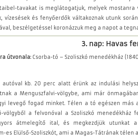
taibel-tavakat is meglátogatjuk, melyek mostanra v
k, vízesések és fenyőerdők váltakoznak utunk sorá
rával, beszélgetéssel koronázzuk meg a napot a tegna
3. nap: Havas f
úra útvonala:
Csorba-tó – Szoliszkó menedékház (1840 
autóval kb. 20 perc alatt érünk az indulási helys
útnak a Menguszfalvi-völgybe, ami már önmagában
egyi levegő fogad minket. Télen a tó egészen más 
vi-völgyből a felvonóval a Szoliszkó menedékház f
 gyors átmelegítő ital, és megkezdjük utunkat
m-es Elülső-Szoliszkót, ami a Magas-Tátrának télen 