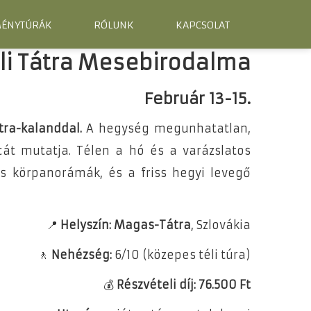
MÉNYTÚRÁK
RÓLUNK
KAPCSOLAT
éli Tátra Mesebirodalma
Február 13-15.
tra-kalanddal.
A hegység megunhatatlan,
t mutatja. Télen a hó és a varázslatos
s körpanorámák, és a friss hegyi levegő
📍
Helyszín: Magas-Tátra
, Szlovákia
🚶
Nehézség:
6/10 (közepes téli túra)
💰
Részvételi díj: 76.500 Ft