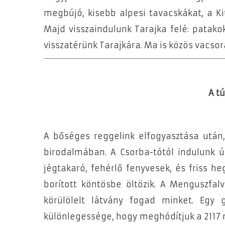
megbújó, kisebb alpesi tavacskákat, a Ki
Majd visszaindulunk Tarajka felé: patako
visszatérünk Tarajkára. Ma is közös vacso
A t
A bőséges reggelink elfogyasztása után, 
birodalmában. A Csorba-tótól indulunk 
jégtakaró, fehérlő fenyvesek, és friss h
borított köntösbe öltözik. A Menguszfal
körülölelt látvány fogad minket. Egy
különlegessége, hogy meghódítjuk a 2117 