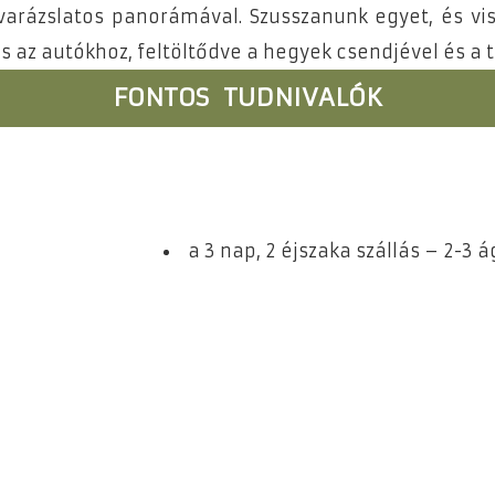
 varázslatos panorámával. Szusszanunk egyet, és 
az autókhoz, feltöltődve a hegyek csendjével és a té
FONTOS TUDNIVALÓK
a 3 nap, 2 éjszaka szállás – 2-3