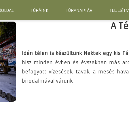
ŐOLDAL
TÚRÁINK
TÚRANAPTÁR
TELJESÍT
A T
Idén télen is készültünk Nektek egy kis Tá
hisz minden évben és évszakban más arcá
befagyott vízesések, tavak, a mesés hava
birodalmával várunk.