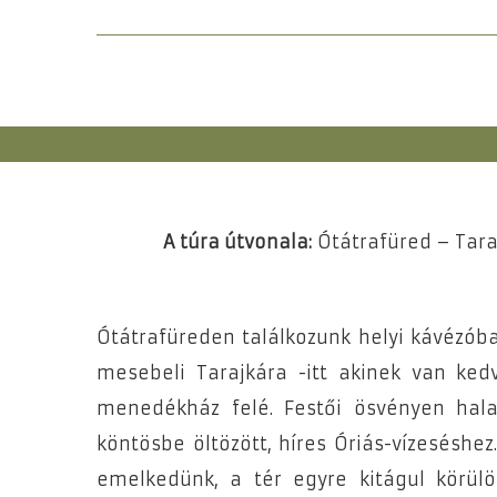
A túra útvonala:
Ótátrafüred – Tar
Ótátrafüreden találkozunk helyi kávézób
mesebeli Tarajkára -itt akinek van ke
menedékház felé. Festői ösvényen halad
köntösbe öltözött, híres Óriás-vízesésh
emelkedünk, a tér egyre kitágul körül