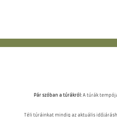
Pár szóban a túrákról:
A túrák tempója
Téli túráinkat mindig az aktuális időjárás