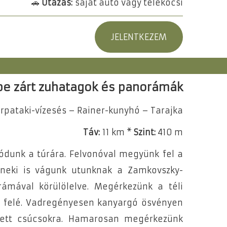
🚗
Utazás:
saját autó vagy telekocsi
JELENTKEZEM
gbe zárt zuhatagok és panorámák
pataki-vízesés – Rainer-kunyhó – Tarajka
Táv:
11 km *
Szint:
410 m
ódunk a túrára. Felvonóval megyünk fel a
 neki is vágunk utunknak a Zamkovszky-
rámával körülölelve. Megérkezünk a téli
áz felé. Vadregényesen kanyargó ösvényen
ézett csúcsokra. Hamarosan megérkezünk