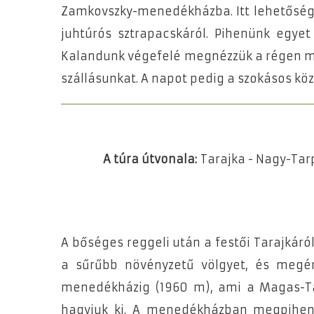
Zamkovszky-menedékházba. Itt lehetőségü
juhtúrós sztrapacskáról. Pihenünk egyet 
Kalandunk végefelé megnézzük a régen me
szállásunkat. A napot pedig a szokásos kö
A túra útvonala:
Tarajka - Nagy-Tar
A bőséges reggeli után a festői Tarajkáró
a sűrűbb növényzetű völgyet, és megé
menedékházig (1960 m), ami a Magas-Tá
hagyjuk ki. A menedékházban megpihenün