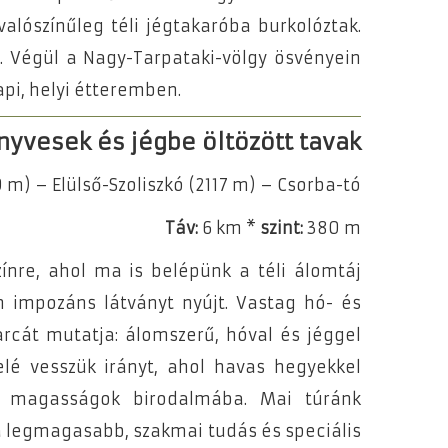
alószínűleg téli jégtakaróba burkolóztak.
n. Végül a Nagy-Tarpataki-völgy ösvényein
pi, helyi étteremben.
enyvesek és jégbe öltözött tavak
m) – Elülső-Szoliszkó (2117 m) – Csorba-tó
Táv:
6 km *
szint:
380 m
zínre, ahol ma is belépünk a téli álomtáj
 impozáns látványt nyújt. Vastag hó- és
arcát mutatja: álomszerű, hóval és jéggel
elé vesszük irányt, ahol havas hegyekkel
 a magasságok birodalmába. Mai túránk
a legmagasabb, szakmai tudás és speciális