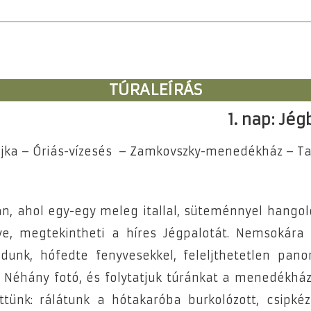
TÚRALEÍRÁS
1. nap: Jé
ajka – Óriás-vízesés – Zamkovszky-menedékház – Tar
an, ahol egy-egy meleg itallal, süteménnyel hangol
dve, megtekintheti a híres Jégpalotát. Nemsokára
unk, hófedte fenyvesekkel, feleljthetetlen pano
ez. Néhány fotó, és folytatjuk túránkat a menedékh
öttünk: rálátunk a hótakaróba burkolózott, csipk