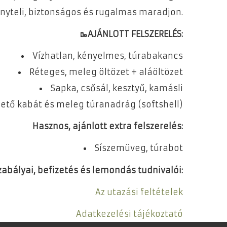
nyteli, biztonságos és rugalmas maradjon.
🥾AJÁNLOTT FELSZERELÉS:
Vízhatlan, kényelmes, túrabakancs
Réteges, meleg öltözet + aláöltözet
Sapka, csősál, kesztyű, kamásli
gető kabát és meleg túranadrág (softshell)
Hasznos, ajánlott extra felszerelés:
Síszemüveg, túrabot
szabályai, befizetés és lemondás tudnivalói:
Az utazási feltételek
Adatkezelési tájékoztató