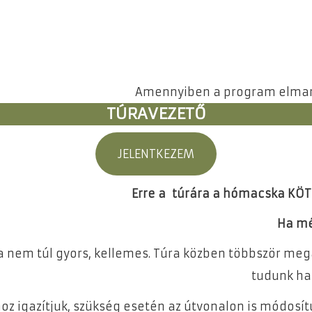
Amennyiben a program elmarad
TÚRAVEZETŐ
JELENTKEZEM
Erre a túrára a hómacska KÖ
Ha mé
 nem túl gyors, kellemes. Túra közben többször megál
tudunk ha
hoz igazítjuk, szükség esetén az útvonalon is módosít